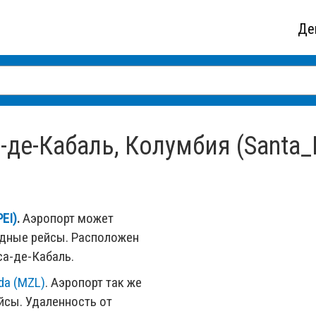
Де
де-Кабаль, Колумбия (Santa_
EI)
.
Аэропорт может
одные рейсы. Расположен
са-де-Кабаль.
da (MZL)
. Аэропорт так же
сы. Удаленность от