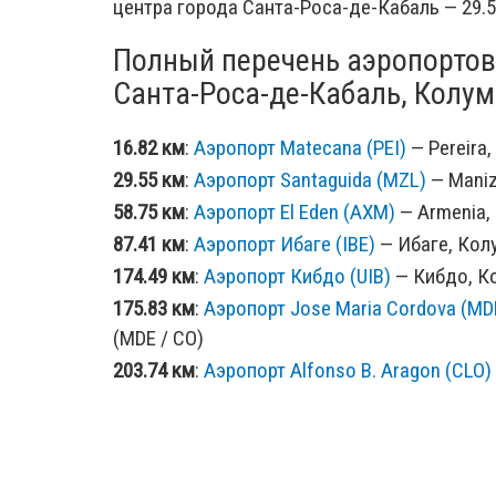
центра города Санта-Роса-де-Кабаль — 29.5
Полный перечень аэропортов
Санта-Роса-де-Кабаль, Колум
16.82 км
:
Аэропорт Matecana (PEI)
— Pereira,
29.55 км
:
Аэропорт Santaguida (MZL)
— Maniz
58.75 км
:
Аэропорт El Eden (AXM)
— Armenia,
87.41 км
:
Аэропорт Ибаге (IBE)
— Ибаге, Колу
174.49 км
:
Аэропорт Кибдо (UIB)
— Кибдо, Ко
175.83 км
:
Аэропорт Jose Maria Cordova (MD
(MDE / CO)
203.74 км
:
Аэропорт Alfonso B. Aragon (CLO)