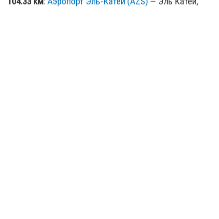
104.33 км
:
Аэропорт Эль-Катей (AZS)
— Эль Катей,
Доминиканская Республика (AZS / DO)
133.21 км
:
Аэропорт Пунта-Кана (PUJ)
— Пунта-Кана,
Доминиканская Республика (PUJ / DO)
187.91 км
:
Аэропорт Сибао (STI)
— Сантьяго,
Доминиканская Республика (STI / DO)
216.24 км
:
Аэропорт Ла-Унион (POP)
— Пуэрто-Плата,
Доминиканская Республика (POP / DO)