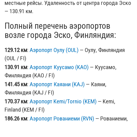
местные рейсы. Удаленность от центра города Эско
— 130.91 км.
Полный перечень аэропортов
возле города Эско, Финляндия:
129.12 км
:
Аэропорт Оулу (OUL)
— Оулу, Финляндия
(OUL / FI)
130.91 км
:
Аэропорт Куусамо (KAO)
— Куусамо,
Финляндия (KAO / FI)
141.45 км
:
Аэропорт Каяани (KAJ)
— Каяни,
Финляндия (KAJ / FI)
170.37 км
:
Аэропорт Kemi/Tornio (KEM)
— Kemi,
Finland (KEM / FI)
186.26 км
:
Аэропорт Рованиеми (RVN)
— Рованиеми,
Финляндия (RVN / FI)