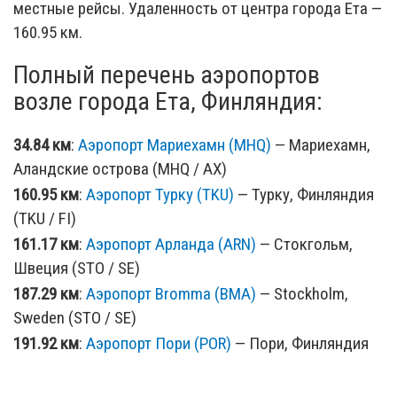
местные рейсы. Удаленность от центра города Ета —
160.95 км.
Полный перечень аэропортов
возле города Ета, Финляндия:
34.84 км
:
Аэропорт Мариехамн (MHQ)
— Мариехамн,
Аландские острова (MHQ / AX)
160.95 км
:
Аэропорт Турку (TKU)
— Турку, Финляндия
(TKU / FI)
161.17 км
:
Аэропорт Арланда (ARN)
— Стокгольм,
Швеция (STO / SE)
187.29 км
:
Аэропорт Bromma (BMA)
— Stockholm,
Sweden (STO / SE)
191.92 км
:
Аэропорт Пори (POR)
— Пори, Финляндия
(POR / FI)