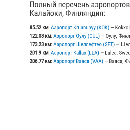
Полный перечень аэропортов
Калайоки, Финляндия:
85.52 км
:
Аэропорт Kruunupyy (KOK)
— Kokkola
122.08 км
:
Аэропорт Оулу (OUL)
— Оулу, Финл
173.23 км
:
Аэропорт Шеллефтео (SFT)
— Шелл
201.9 км
:
Аэропорт Kallax (LLA)
— Lulea, Swed
206.77 км
:
Аэропорт Вааса (VAA)
— Вааса, Фи