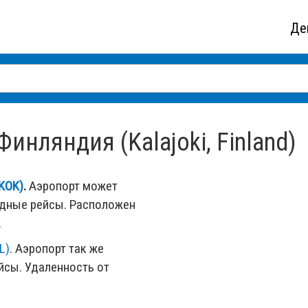
Де
инляндия (Kalajoki, Finland)
(KOK)
.
Аэропорт может
одные рейсы. Расположен
.
L)
. Аэропорт так же
сы. Удаленность от