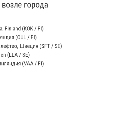
 возле города
, Finland (KOK / FI)
яндия (OUL / FI)
ефтео, Швеция (SFT / SE)
en (LLA / SE)
нляндия (VAA / FI)