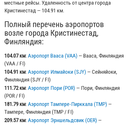
местные рейсы. Удаленность от центра города
Кристинестад — 104.91 км.
Полный перечень аэропортов
возле города Кристинестад,
Финляндия:
104.07 км
:
Аэропорт Вааса (VAA)
— Вааса, Финляндия
(VAA / FI)
104.91 км
:
Аэропорт Илмайоки (SJY)
— Сейняйоки,
Финляндия (SJY / FI)
111.72 км
:
Аэропорт Пори (POR)
— Пори, Финляндия
(POR / FI)
181.79 км
:
Аэропорт Тампере-Пирккала (TMP)
—
Тампере, Финляндия (TMP / FI)
209.57 км
:
Аэропорт Эрншельдсвик (OER)
—
Эрншельдсвик, Швеция (OER / SE)