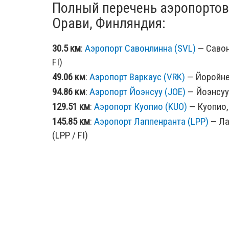
Полный перечень аэропортов
Орави, Финляндия:
30.5 км
:
Аэропорт Савонлинна (SVL)
— Савон
FI)
49.06 км
:
Аэропорт Варкаус (VRK)
— Йоройнен
94.86 км
:
Аэропорт Йоэнсуу (JOE)
— Йоэнсуу,
129.51 км
:
Аэропорт Куопио (KUO)
— Куопио,
145.85 км
:
Аэропорт Лаппенранта (LPP)
— Ла
(LPP / FI)