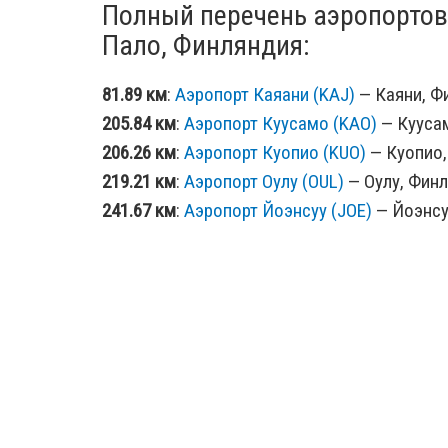
Полный перечень аэропортов
Пало, Финляндия:
81.89 км
:
Аэропорт Каяани (KAJ)
— Каяни, Фи
205.84 км
:
Аэропорт Куусамо (KAO)
— Куусам
206.26 км
:
Аэропорт Куопио (KUO)
— Куопио,
219.21 км
:
Аэропорт Оулу (OUL)
— Оулу, Финл
241.67 км
:
Аэропорт Йоэнсуу (JOE)
— Йоэнсуу