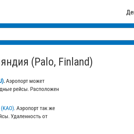
Де
ндия (Palo, Finland)
J)
.
Аэропорт может
одные рейсы. Расположен
 (KAO)
. Аэропорт так же
сы. Удаленность от