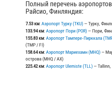
Полный перечень аэропортов
Райсио, Финляндия:
7.53 км
:
Аэропорт Турку (TKU)
— Турку, Финля
133.94 км
:
Аэропорт Пори (POR)
— Пори, Финл
155.83 км
:
Аэропорт Тампере-Пирккала (TM
(TMP / FI)
158.64 км
:
Аэропорт Мариехамн (MHQ)
— Мар
острова (MHQ / AX)
225.42 км
:
Аэропорт Ulemiste (TLL)
— Tallinn,