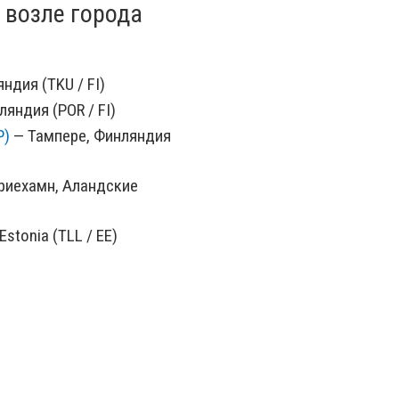
 возле города
ндия (TKU / FI)
яндия (POR / FI)
P)
— Тампере, Финляндия
иехамн, Аландские
 Estonia (TLL / EE)