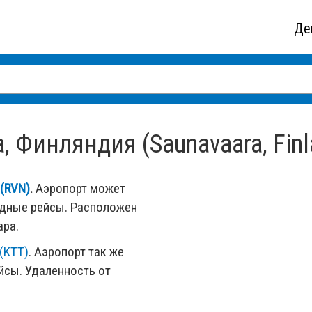
Де
 Финляндия (Saunavaara, Finl
(RVN)
.
Аэропорт может
одные рейсы. Расположен
ара.
(KTT)
. Аэропорт так же
сы. Удаленность от