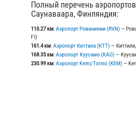
Полный перечень аэропортов
Саунаваара, Финляндия:
110.27 км
:
Аэропорт Рованиеми (RVN)
— Рова
FI)
161.4 км
:
Аэропорт Киттила (KTT)
— Киттиля,
168.35 км
:
Аэропорт Куусамо (KAO)
— Куусам
230.99 км
:
Аэропорт Kemi/Tornio (KEM)
— Kem