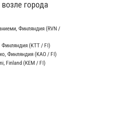
 возле города
ниеми, Финляндия (RVN /
 Финляндия (KTT / FI)
о, Финляндия (KAO / FI)
i, Finland (KEM / FI)