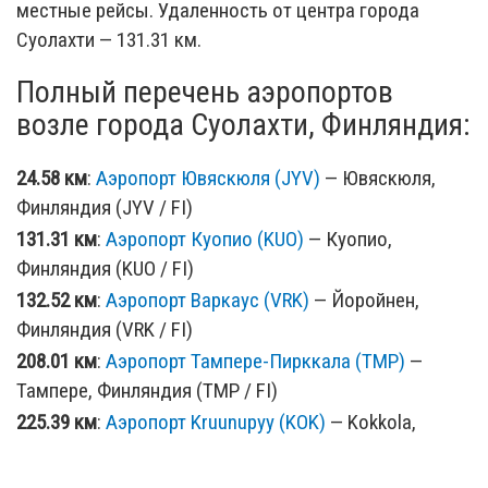
местные рейсы. Удаленность от центра города
Суолахти — 131.31 км.
Полный перечень аэропортов
возле города Суолахти, Финляндия:
24.58 км
:
Аэропорт Ювяскюля (JYV)
— Ювяскюля,
Финляндия (JYV / FI)
131.31 км
:
Аэропорт Куопио (KUO)
— Куопио,
Финляндия (KUO / FI)
132.52 км
:
Аэропорт Варкаус (VRK)
— Йоройнен,
Финляндия (VRK / FI)
208.01 км
:
Аэропорт Тампере-Пирккала (TMP)
—
Тампере, Финляндия (TMP / FI)
225.39 км
:
Аэропорт Kruunupyy (KOK)
— Kokkola,
Finland (KOK / FI)