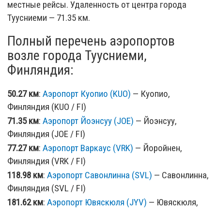
местные рейсы. Удаленность от центра города
Туусниеми — 71.35 км.
Полный перечень аэропортов
возле города Туусниеми,
Финляндия:
50.27 км
:
Аэропорт Куопио (KUO)
— Куопио,
Финляндия (KUO / FI)
71.35 км
:
Аэропорт Йоэнсуу (JOE)
— Йоэнсуу,
Финляндия (JOE / FI)
77.27 км
:
Аэропорт Варкаус (VRK)
— Йоройнен,
Финляндия (VRK / FI)
118.98 км
:
Аэропорт Савонлинна (SVL)
— Савонлинна,
Финляндия (SVL / FI)
181.62 км
:
Аэропорт Ювяскюля (JYV)
— Ювяскюля,
Финляндия (JYV / FI)