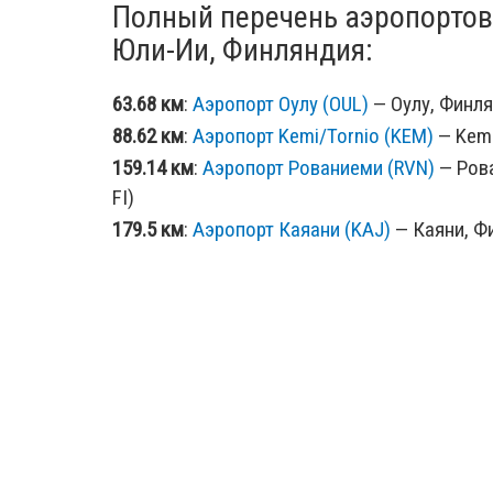
Полный перечень аэропортов
Юли-Ии, Финляндия:
63.68 км
:
Аэропорт Оулу (OUL)
— Оулу, Финлян
88.62 км
:
Аэропорт Kemi/Tornio (KEM)
— Kemi,
159.14 км
:
Аэропорт Рованиеми (RVN)
— Рова
FI)
179.5 км
:
Аэропорт Каяани (KAJ)
— Каяни, Фи