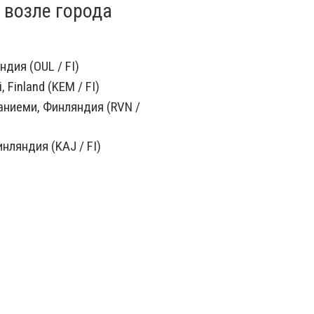
 возле города
дия (OUL / FI)
 Finland (KEM / FI)
ниеми, Финляндия (RVN /
нляндия (KAJ / FI)