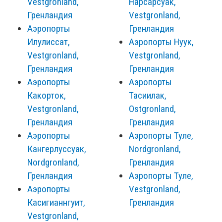
Vestgronland,
Нарсарсуак,
Гренландия
Vestgronland,
Аэропорты
Гренландия
Илулиссат,
Аэропорты Нуук,
Vestgronland,
Vestgronland,
Гренландия
Гренландия
Аэропорты
Аэропорты
Какорток,
Тасиилак,
Vestgronland,
Ostgronland,
Гренландия
Гренландия
Аэропорты
Аэропорты Туле,
Кангерлуссуак,
Nordgronland,
Nordgronland,
Гренландия
Гренландия
Аэропорты Туле,
Аэропорты
Vestgronland,
Касигианнгуит,
Гренландия
Vestgronland,