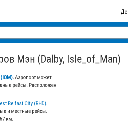
Де
ов Мэн (Dalby, Isle_of_Man)
 (IOM)
.
Аэропорт может
одные рейсы. Расположен
est Belfast City (BHD)
.
ые и местные рейсы.
67 км.