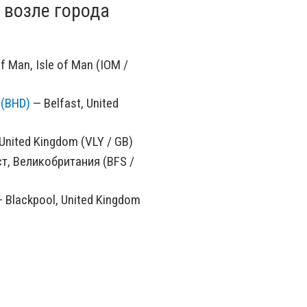
 возле города
f Man, Isle of Man (IOM /
 (BHD)
— Belfast, United
United Kingdom (VLY / GB)
т, Великобритания (BFS /
 Blackpool, United Kingdom
Ирландия (DUB / IE)
w, United Kingdom (GLA /
мпбелтаун,