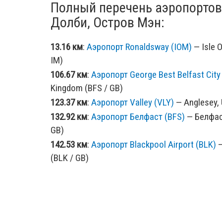
Полный перечень аэропортов
Долби, Остров Мэн:
13.16 км
:
Аэропорт Ronaldsway (IOM)
— Isle O
IM)
106.67 км
:
Аэропорт George Best Belfast City
Kingdom (BFS / GB)
123.37 км
:
Аэропорт Valley (VLY)
— Anglesey, 
132.92 км
:
Аэропорт Белфаст (BFS)
— Белфас
GB)
142.53 км
:
Аэропорт Blackpool Airport (BLK)
—
(BLK / GB)
154.64 км
:
Аэропорт Дублин (DUB)
— Дублин, 
179.33 км
:
Аэропорт Prestwick (PIK)
— Glasgo
GB)
184.65 км
:
Аэропорт Кэмпбелтаун (CAL)
— Кэ