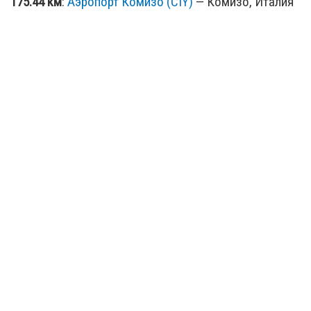
175.44 км
:
Аэропорт Комизо (CIY)
— Комизо, Италия
(CIY / IT)
198.41 км
:
Аэропорт Кротоне (CRV)
— Кротоне,
Италия (CRV / IT)