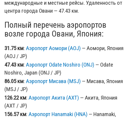
международные и местные рейсы. Удаленность от
центра города Овани — 47.43 км.
Полный перечень аэропортов
возле города Овани, Япония:
31.75 км
:
Аэропорт Аомори (AOJ)
— Аомори, Япония
(AOJ / JP)
47.43 км
:
Аэропорт Odate Noshiro (ONJ)
— Odate
Noshiro, Japan (ONJ / JP)
86.05 км
:
Аэропорт Мисава (MSJ)
— Мисава, Япония
(MSJ / JP)
126.22 км
:
Аэропорт Акита (AXT)
— Акита, Япония
(AXT / JP)
156.57 км
:
Аэропорт Hanamaki (HNA)
— Hanamaki,
Japan (HNA / JP)
169.64 км
:
Аэропорт Хакодате (HKD)
— Хакодате,