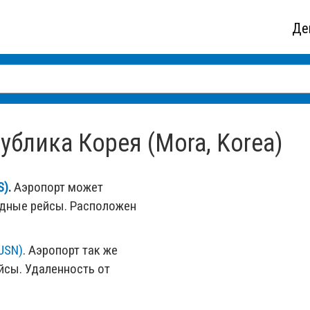
Де
блика Корея (Mora, Korea)
S)
.
Аэропорт может
одные рейсы. Расположен
USN)
. Аэропорт так же
сы. Удаленность от