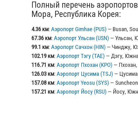
Полный перечень аэропортов
Мора, Республика Корея:
4.36 км
:
Аэропорт Gimhae (PUS)
— Busan, Sou
67.36 км
:
Аэропорт Ульсан (USN)
— Ульсан, Ю
99.1 км
:
Аэропорт Сачхон (HIN)
— Чинджу, Юж
102.19 км
:
Аэропорт Тэгу (TAE)
— Дэгу, Южна
116.71 км
:
Аэропорт Пхохан (KPO)
— Пхохан,
126.03 км
:
Аэропорт Цусима (TSJ)
— Цусима,
157.08 км
:
Аэропорт Yeosu (SYS)
— Suncheon,
157.21 км
:
Аэропорт Йосу (RSU)
— Йосу, Южна