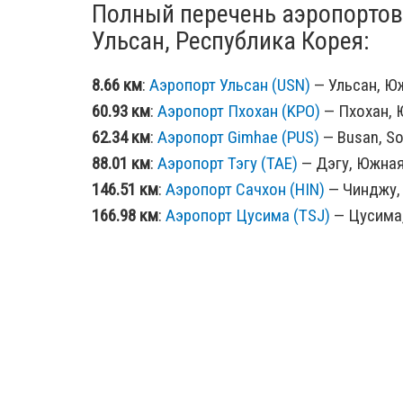
Полный перечень аэропортов
Ульсан, Республика Корея:
8.66 км
:
Аэропорт Ульсан (USN)
— Ульсан, Юж
60.93 км
:
Аэропорт Пхохан (KPO)
— Пхохан, 
62.34 км
:
Аэропорт Gimhae (PUS)
— Busan, So
88.01 км
:
Аэропорт Тэгу (TAE)
— Дэгу, Южная 
146.51 км
:
Аэропорт Сачхон (HIN)
— Чинджу, 
166.98 км
:
Аэропорт Цусима (TSJ)
— Цусима,