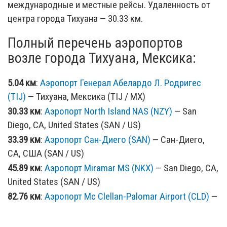
международные и местные рейсы. Удаленность от
центра города Тихуана — 30.33 км.
Полный перечень аэропортов
возле города Тихуана, Мексика:
5.04 км
:
Аэропорт Генерал Абелардо Л. Родригес
(TIJ)
— Тихуана, Мексика (TIJ / MX)
30.33 км
:
Аэропорт North Island NAS (NZY)
— San
Diego, CA, United States (SAN / US)
33.39 км
:
Аэропорт Сан-Диего (SAN)
— Сан-Диего,
CA, США (SAN / US)
45.89 км
:
Аэропорт Miramar MS (NKX)
— San Diego, CA,
United States (SAN / US)
82.76 км
:
Аэропорт Mc Clellan-Palomar Airport (CLD)
—
San Diego, CA, United States (SAN / US)
166.99 км
:
Аэропорт Imperial County (IPL)
— Imperial,