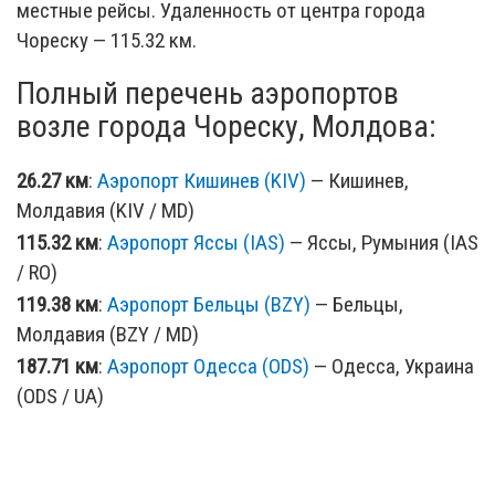
местные рейсы. Удаленность от центра города
Чореску — 115.32 км.
Полный перечень аэропортов
возле города Чореску, Молдова:
26.27 км
:
Аэропорт Кишинев (KIV)
— Кишинев,
Молдавия (KIV / MD)
115.32 км
:
Аэропорт Яссы (IAS)
— Яссы, Румыния (IAS
/ RO)
119.38 км
:
Аэропорт Бельцы (BZY)
— Бельцы,
Молдавия (BZY / MD)
187.71 км
:
Аэропорт Одесса (ODS)
— Одесса, Украина
(ODS / UA)