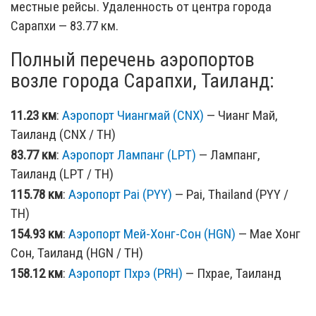
местные рейсы. Удаленность от центра города
Сарапхи — 83.77 км.
Полный перечень аэропортов
возле города Сарапхи, Таиланд:
11.23 км
:
Аэропорт Чиангмай (CNX)
— Чианг Май,
Таиланд (CNX / TH)
83.77 км
:
Аэропорт Лампанг (LPT)
— Лампанг,
Таиланд (LPT / TH)
115.78 км
:
Аэропорт Pai (PYY)
— Pai, Thailand (PYY /
TH)
154.93 км
:
Аэропорт Мей-Хонг-Сон (HGN)
— Мае Хонг
Сон, Таиланд (HGN / TH)
158.12 км
:
Аэропорт Пхрэ (PRH)
— Пхрае, Таиланд
(PRH / TH)
196.71 км
:
Аэропорт Чианграй (CEI)
— Чианг Рай,