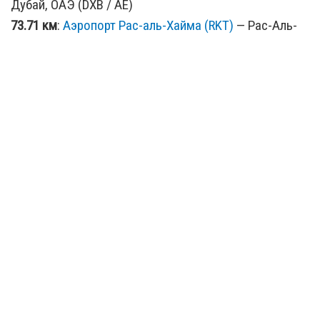
Дубай, ОАЭ (DXB / AE)
73.71 км
:
Аэропорт Рас-аль-Хайма (RKT)
— Рас-Аль-
Кхаимах, ОАЭ (RKT / AE)
83.08 км
:
Аэропорт Abu Musa (AEU)
— Abu Musa, Iran
(AEU / IR)
116.74 км
:
Аэропорт Al-Fujairah International (FJR)
—
Al-fujairah, United Arab Emirates (FJR / AE)
128.58 км
:
Аэропорт Сирри-Айленд (SXI)
— Сири, Иран
(SXI / IR)
146.93 км
:
Аэропорт Хасаб (KHS)
— Эль-Хасаб, Оман
(KHS / OM)
148.69 км
:
Аэропорт Эль-Айн (AAN)
— Аль-Айн, ОАЭ
(AAN / AE)
154.36 км
:
Аэропорт Абу-Даби (AUH)
— Абу Даби, ОАЭ
(AUH / AE)
158.94 км
:
Аэропорт EK Bus Station (ZVH)
— Al Ain,