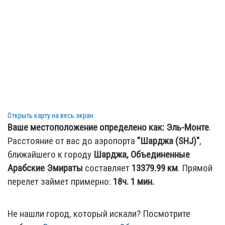
United Arab Emirates (AAN / AE)
170.16 км
:
Аэропорт Батин (AZI)
— Абу Даби, ОАЭ
(AUH / AE)
170.96 км
:
Аэропорт Бандар-Ленге (BDH)
— Бандар-
Ленге, Иран (BDH / IR)
172.85 км
:
Аэропорт Абу-Даби (автобусная станция)
(ZVJ)
— Абу Даби, ОАЭ (AUH / AE)
232.59 км
:
Аэропорт Киш Айленд (KIH)
— Киш Айленд,
Иран (KIH / IR)
Открыть карту на весь экран
Ваше местоположение определено как:
Эль-Монте
.
Расстояние от вас до аэропорта
"Шарджа (SHJ)"
,
ближайшего к городу
Шарджа, Объединенные
Арабские Эмираты
составляет
13379.99
км
. Прямой
перелет займет примерно:
18ч. 1 мин.
Не нашли город, который искали? Посмотрите