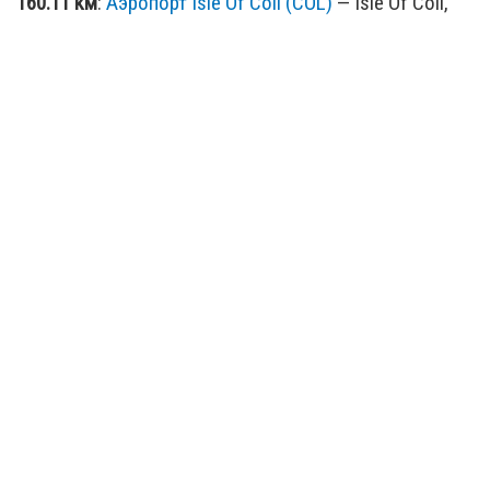
160.11 км
:
Аэропорт Isle Of Coll (COL)
— Isle Of Coll,
United Kingdom (COL / GB)
165.96 км
:
Аэропорт Oban Airport (OBN)
— Oban, United
Kingdom (OBN / GB)
182.36 км
:
Аэропорт Tiree (TRE)
— Tiree, United
Kingdom (TRE / GB)