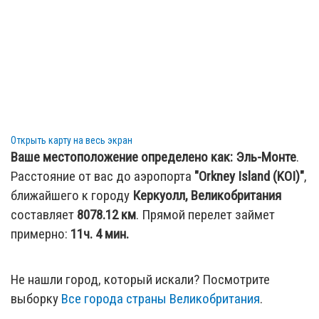
199.39 км
:
Аэропорт Lerwick/Tingwall (LWK)
— Shetland
Islands, United Kingdom (SDZ / GB)
Открыть карту на весь экран
Ваше местоположение определено как:
Эль-Монте
.
Расстояние от вас до аэропорта
"Orkney Island (KOI)"
,
ближайшего к городу
Керкуолл, Великобритания
составляет
8078.12
км
. Прямой перелет займет
примерно:
11ч. 4 мин.
Не нашли город, который искали? Посмотрите
выборку
Все города страны Великобритания
.