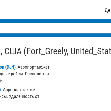
Де
США (Fort_Greely, United_Sta
ion (DJN)
.
Аэропорт может
одные рейсы. Расположен
и.
)
. Аэропорт так же
сы. Удаленность от