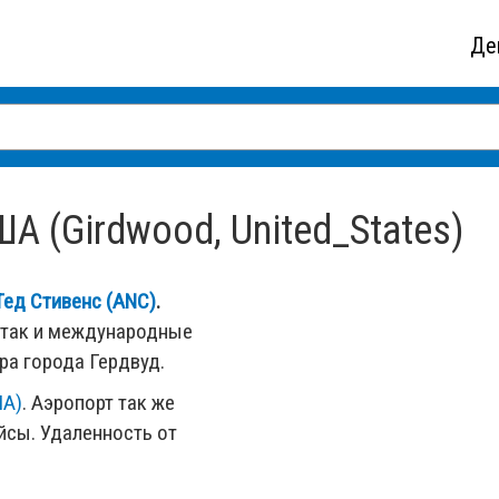
Де
А (Girdwood, United_States)
ед Стивенс (ANC)
.
 так и международные
ра города Гердвуд.
NA)
. Аэропорт так же
сы. Удаленность от