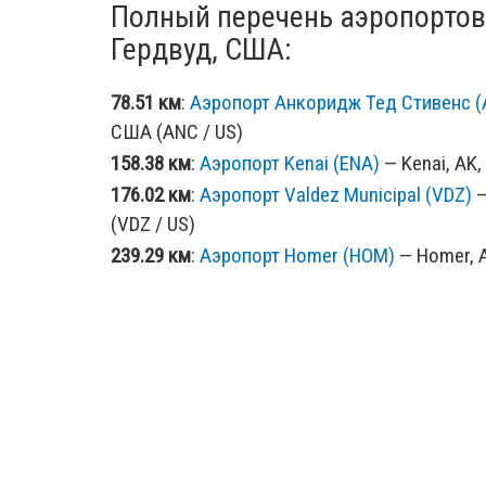
Полный перечень аэропортов
Гердвуд, США:
78.51 км
:
Аэропорт Анкоридж Тед Стивенс (
США (ANC / US)
158.38 км
:
Аэропорт Kenai (ENA)
— Kenai, AK,
176.02 км
:
Аэропорт Valdez Municipal (VDZ)
—
(VDZ / US)
239.29 км
:
Аэропорт Homer (HOM)
— Homer, A