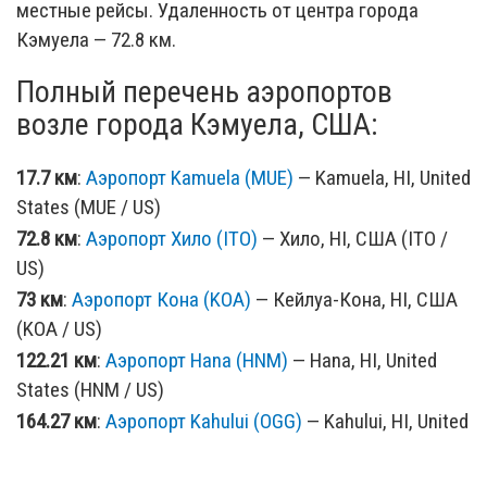
местные рейсы. Удаленность от центра города
Кэмуела — 72.8 км.
Полный перечень аэропортов
возле города Кэмуела, США:
17.7 км
:
Аэропорт Kamuela (MUE)
— Kamuela, HI, United
States (MUE / US)
72.8 км
:
Аэропорт Хило (ITO)
— Хило, HI, США (ITO /
US)
73 км
:
Аэропорт Кона (KOA)
— Кейлуа-Кона, HI, США
(KOA / US)
122.21 км
:
Аэропорт Hana (HNM)
— Hana, HI, United
States (HNM / US)
164.27 км
:
Аэропорт Kahului (OGG)
— Kahului, HI, United
States (OGG / US)
191.98 км
:
Аэропорт Kapalua West Maui (JHM)
—