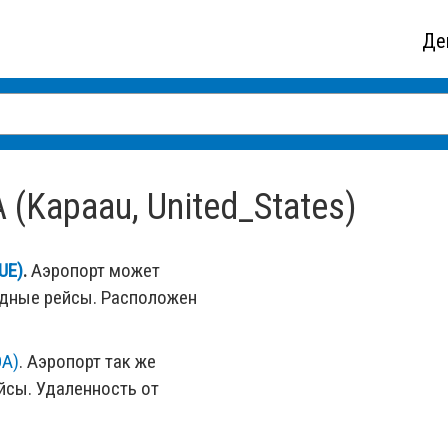
Де
(Kapaau, United_States)
UE)
.
Аэропорт может
одные рейсы. Расположен
OA)
. Аэропорт так же
сы. Удаленность от