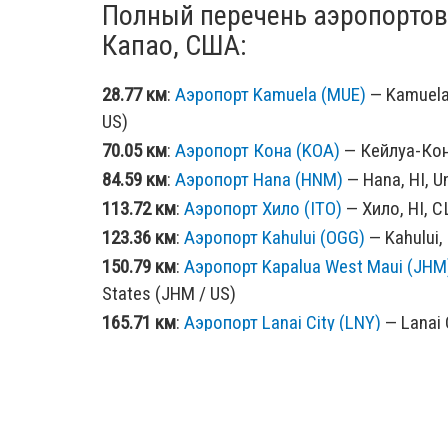
Полный перечень аэропортов
Капао, США:
28.77 км
:
Аэропорт Kamuela (MUE)
— Kamuela,
US)
70.05 км
:
Аэропорт Кона (KOA)
— Кейлуа-Кона
84.59 км
:
Аэропорт Hana (HNM)
— Hana, HI, U
113.72 км
:
Аэропорт Хило (ITO)
— Хило, HI, С
123.36 км
:
Аэропорт Kahului (OGG)
— Kahului, 
150.79 км
:
Аэропорт Kapalua West Maui (JHM
States (JHM / US)
165.71 км
:
Аэропорт Lanai City (LNY)
— Lanai C
US)
200.66 км
:
Аэропорт Kalaupapa (LUP)
— Kalaup
/ US)
207.72 км
:
Аэропорт Molokai (MKK)
— Hoolehu