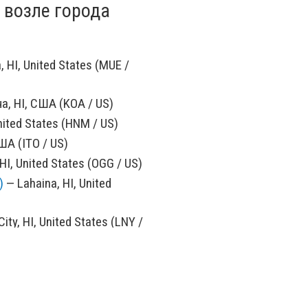
 возле города
 HI, United States (MUE /
, HI, США (KOA / US)
nited States (HNM / US)
ША (ITO / US)
HI, United States (OGG / US)
)
— Lahaina, HI, United
ity, HI, United States (LNY /
apa, HI, United States (LUP
a, HI, United States (MKK /