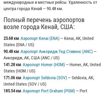
международные и местные рейсы. Удаленность от
центра города Кенай — 90.48 км.
Полный перечень аэропортов
возле города Кенай, США:
25.68 км
:
Аэропорт Kenai (ENA)
— Kenai, AK, United
States (ENA / US)
90.48 км
:
Аэропорт Анкоридж Тед Стивенс (ANC)
—
Анкоридж, AK, США (ANC / US)
141.28 км
:
Аэропорт Homer (HOM)
— Homer, AK, United
States (HOM / US)
171.06 км
:
Аэропорт Seldovia (SOV)
— Seldovia, AK,
United States (SOV / US)
185.54 км
:
Аэропорт Port Graham (PGM)
— Port
Graham, AK, United States (PGM / US)
187.26 км
:
Аэропорт Nanwalek (KEB)
— Nanwalek, AK,