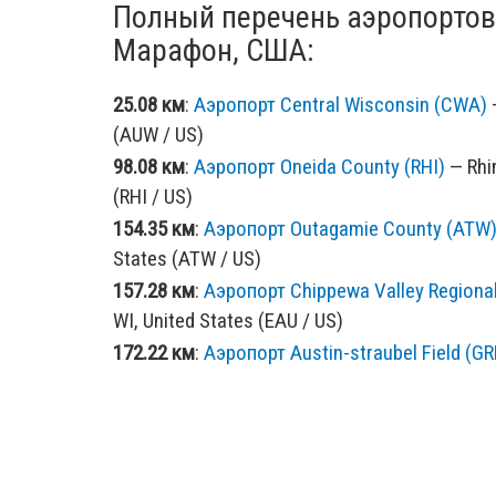
Полный перечень аэропортов
Марафон, США:
25.08 км
:
Аэропорт Central Wisconsin (CWA)
—
(AUW / US)
98.08 км
:
Аэропорт Oneida County (RHI)
— Rhin
(RHI / US)
154.35 км
:
Аэропорт Outagamie County (ATW
States (ATW / US)
157.28 км
:
Аэропорт Chippewa Valley Regional
WI, United States (EAU / US)
172.22 км
:
Аэропорт Austin-straubel Field (GR
States (GRB / US)
197.15 км
:
Аэропорт Municipal (LSE)
— La Cros
US)
198.82 км
:
Аэропорт Ford (IMT)
— Iron Mountai