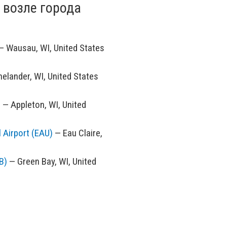
 возле города
 Wausau, WI, United States
elander, WI, United States
)
— Appleton, WI, United
 Airport (EAU)
— Eau Claire,
B)
— Green Bay, WI, United
se, WI, United States (LSE /
n, MI, United States (IMT /