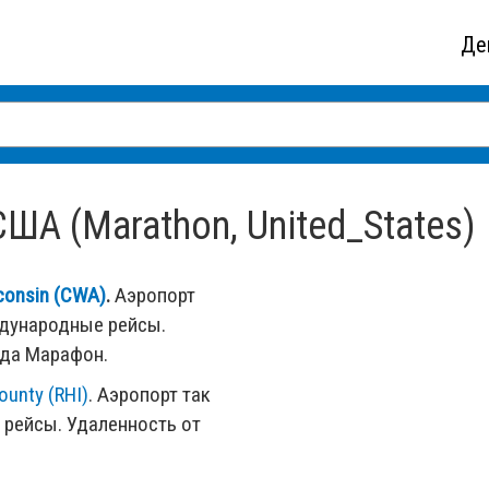
Де
А (Marathon, United_States)
consin (CWA)
.
Аэропорт
ждународные рейсы.
ода Марафон.
ounty (RHI)
. Аэропорт так
рейсы. Удаленность от