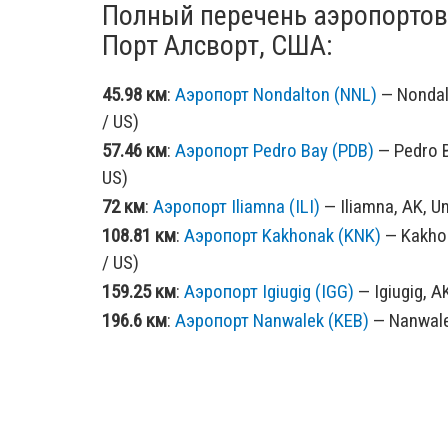
Полный перечень аэропортов
Порт Алсворт, США:
45.98 км
:
Аэропорт Nondalton (NNL)
— Nondalt
/ US)
57.46 км
:
Аэропорт Pedro Bay (PDB)
— Pedro B
US)
72 км
:
Аэропорт Iliamna (ILI)
— Iliamna, AK, Un
108.81 км
:
Аэропорт Kakhonak (KNK)
— Kakhon
/ US)
159.25 км
:
Аэропорт Igiugig (IGG)
— Igiugig, A
196.6 км
:
Аэропорт Nanwalek (KEB)
— Nanwalek
US)
201.72 км
:
Аэропорт Port Graham (PGM)
— Por
States (PGM / US)
202.27 км
:
Аэропорт Seldovia (SOV)
— Seldovi