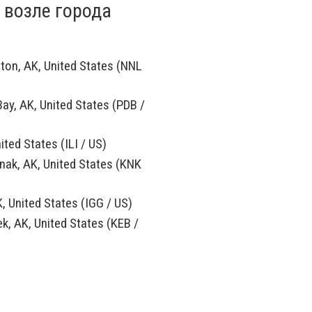
 возле города
on, AK, United States (NNL
ay, AK, United States (PDB /
ited States (ILI / US)
ak, AK, United States (KNK
K, United States (IGG / US)
, AK, United States (KEB /
t Graham, AK, United
a, AK, United States (SOV /