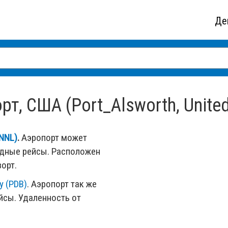
Де
т, США (Port_Alsworth, United
(NNL)
.
Аэропорт может
одные рейсы. Расположен
орт.
y (PDB)
. Аэропорт так же
сы. Удаленность от