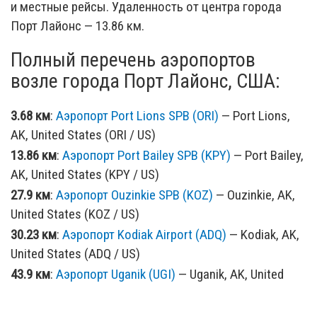
и местные рейсы. Удаленность от центра города
Порт Лайонс — 13.86 км.
Полный перечень аэропортов
возле города Порт Лайонс, США:
3.68 км
:
Аэропорт Port Lions SPB (ORI)
— Port Lions,
AK, United States (ORI / US)
13.86 км
:
Аэропорт Port Bailey SPB (KPY)
— Port Bailey,
AK, United States (KPY / US)
27.9 км
:
Аэропорт Ouzinkie SPB (KOZ)
— Ouzinkie, AK,
United States (KOZ / US)
30.23 км
:
Аэропорт Kodiak Airport (ADQ)
— Kodiak, AK,
United States (ADQ / US)
43.9 км
:
Аэропорт Uganik (UGI)
— Uganik, AK, United
States (UGI / US)
48.21 км
:
Аэропорт Seal Bay (SYB)
— Seal Bay, AK,