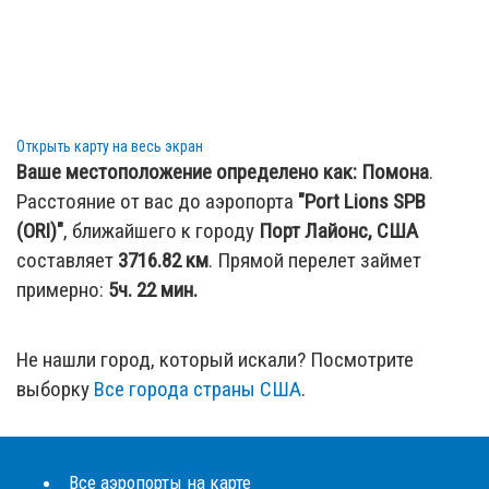
AK, United States (KMY / US)
118.78 км
:
Аэропорт Karluk (KYK)
— Karluk, AK, United
States (KYK / US)
134.76 км
:
Аэропорт Olga Bay SPB (KOY)
— Olga Bay,
AK, United States (KOY / US)
Открыть карту на весь экран
Ваше местоположение определено как:
Помона
.
153.97 км
:
Аэропорт Akhiok SPB (AKK)
— Akhiok, AK,
Расстояние от вас до аэропорта
"Port Lions SPB
United States (AKK / US)
(ORI)"
, ближайшего к городу
Порт Лайонс, США
162.61 км
:
Аэропорт Alitak SPB (ALZ)
— Alitak, AK,
составляет
3716.82
км
. Прямой перелет займет
United States (ALZ / US)
примерно:
5ч. 22 мин.
Не нашли город, который искали? Посмотрите
выборку
Все города страны США
.
Все аэропорты на карте