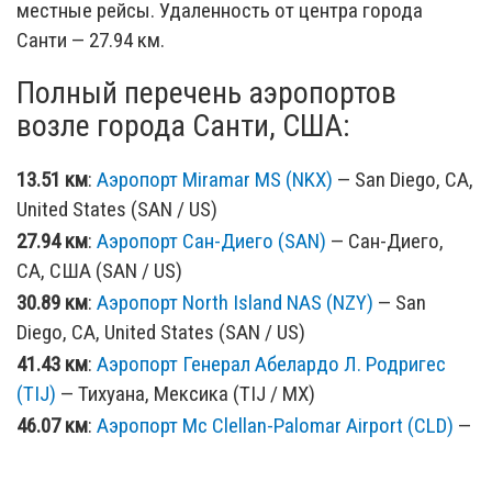
местные рейсы. Удаленность от центра города
Санти — 27.94 км.
Полный перечень аэропортов
возле города Санти, США:
13.51 км
:
Аэропорт Miramar MS (NKX)
— San Diego, CA,
United States (SAN / US)
27.94 км
:
Аэропорт Сан-Диего (SAN)
— Сан-Диего,
CA, США (SAN / US)
30.89 км
:
Аэропорт North Island NAS (NZY)
— San
Diego, CA, United States (SAN / US)
41.43 км
:
Аэропорт Генерал Абелардо Л. Родригес
(TIJ)
— Тихуана, Мексика (TIJ / MX)
46.07 км
:
Аэропорт Mc Clellan-Palomar Airport (CLD)
—
San Diego, CA, United States (SAN / US)
140.07 км
:
Аэропорт Palm Springs Metropolitan Area