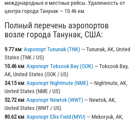
международные и местные рейсы. Удаленность от
центра города Танунак — 10.46 км.
Полный перечень аэропортов
возле города Танунак, США:
9.77 км
:
Аэропорт Tununak (TNK)
— Tununak, AK, United
States (TNK / US)
10.46 км
:
Аэропорт Toksook Bay (OOK)
— Toksook Bay,
AK, United States (OOK / US)
34.15 км
:
Аэропорт Nightmute (NME)
— Nightmute, AK,
United States (NME / US)
52.72 км
:
Аэропорт Newtok (WWT)
— Newtok, AK,
United States (WWT / US)
80.62 км
:
Аэропорт Ellis Field (MYU)
— Mekoryuk, AK,
United States (MYU / US)
81.06 км
:
Аэропорт Chefornak SPB (CYF)
— Chefornak,