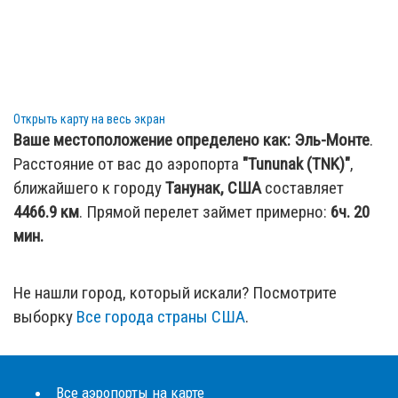
AK, United States (NUP / US)
179.78 км
:
Аэропорт Kongiganak (KKH)
— Kongiganak,
AK, United States (KKH / US)
228.29 км
:
Аэропорт Pilot Station (PQS)
— Pilot Station,
AK, United States (PQS / US)
Открыть карту на весь экран
Ваше местоположение определено как:
Эль-Монте
.
Расстояние от вас до аэропорта
"Tununak (TNK)"
,
ближайшего к городу
Танунак, США
составляет
4466.9
км
. Прямой перелет займет примерно:
6ч. 20
мин.
Не нашли город, который искали? Посмотрите
выборку
Все города страны США
.
Все аэропорты на карте