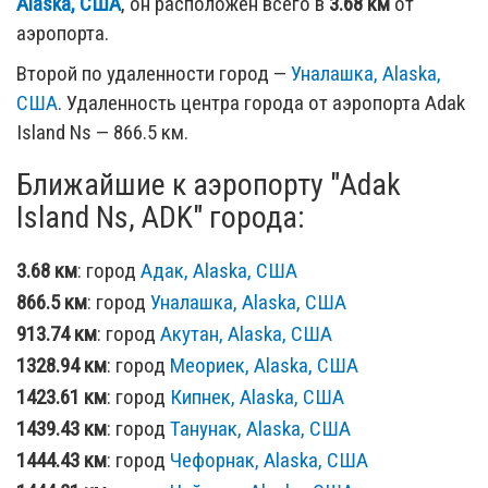
Alaska, США
, он расположен всего в
3.68 км
от
аэропорта.
Второй по удаленности город —
Уналашка, Alaska,
США
. Удаленность центра города от аэропорта Adak
Island Ns — 866.5 км.
Ближайшие к аэропорту "Adak
Island Ns, ADK" города:
3.68 км
: город
Адак, Alaska, США
866.5 км
: город
Уналашка, Alaska, США
913.74 км
: город
Акутан, Alaska, США
1328.94 км
: город
Меориек, Alaska, США
1423.61 км
: город
Кипнек, Alaska, США
1439.43 км
: город
Танунак, Alaska, США
1444.43 км
: город
Чефорнак, Alaska, США