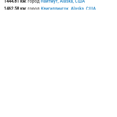
1444.81 км
: город
Найтмут, Alaska, США
1462.58 км
: город
Квигиллингок, Alaska, США
1529.37 км
: город
Тантутулиак, Alaska, США