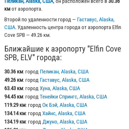
Пеликан, Alaska, США
, он расположен всего в
30.36
км
от аэропорта.
Второй по удаленности город —
Гаставус, Alaska,
США
. Удаленность центра города от аэропорта Elfin
Cove SPB — 49.26 км.
Ближайшие к аэропорту "Elfin Cove
SPB, ELV" города:
30.36 км
: город
Пеликан, Alaska, США
49.26 км
: город
Гаставус, Alaska, США
63.43 км
: город
Хуна, Alaska, США
94.45 км
: город
Тенейки Спрингс, Alaska, США
119.29 км
: город
Ок Бэй, Alaska, США
134.14 км
: город
Хайнс, Alaska, США
134.19 км
: город
Джуно, Alaska, США