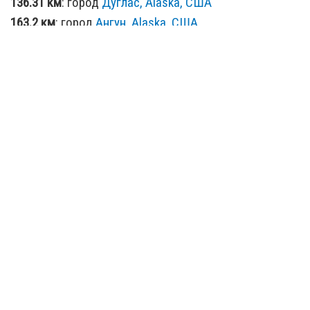
136.31 км
: город
Дуглас, Alaska, США
163.2 км
: город
Ангун, Alaska, США
233.91 км
: город
Кейк, Alaska, США