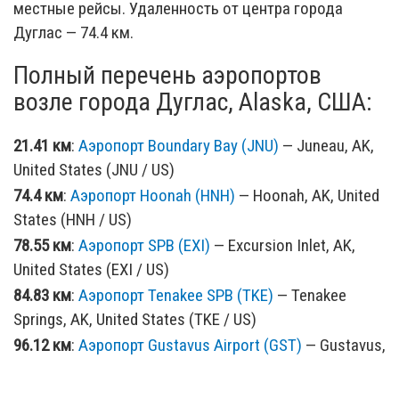
местные рейсы. Удаленность от центра города
Дуглас — 74.4 км.
Полный перечень аэропортов
возле города Дуглас, Alaska, США:
21.41 км
:
Аэропорт Boundary Bay (JNU)
— Juneau, AK,
United States (JNU / US)
74.4 км
:
Аэропорт Hoonah (HNH)
— Hoonah, AK, United
States (HNH / US)
78.55 км
:
Аэропорт SPB (EXI)
— Excursion Inlet, AK,
United States (EXI / US)
84.83 км
:
Аэропорт Tenakee SPB (TKE)
— Tenakee
Springs, AK, United States (TKE / US)
96.12 км
:
Аэропорт Gustavus Airport (GST)
— Gustavus,
AK, United States (GST / US)
99.2 км
:
Аэропорт Ангун (AGN)
— Ангун, AK, США (AGN