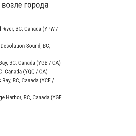
 возле города
 River, BC, Canada (YPW /
Desolation Sound, BC,
 Bay, BC, Canada (YGB / CA)
, Canada (YQQ / CA)
 Bay, BC, Canada (YCF /
e Harbor, BC, Canada (YGE
U)
— Mansons Landing, BC,
ll River, BC, Canada (YBL /