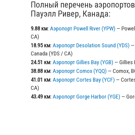
Полный перечень аэропортов
Пауэлл Ривер, Канада:
9.88 км
:
Аэропорт Powell River (YPW)
— Powell
CA)
18.95 км
:
Аэропорт Desolation Sound (YDS)
— 
Canada (YDS / CA)
24.51 км
:
Аэропорт Gillies Bay (YGB)
— Gillies
38.88 км
:
Аэропорт Comox (YQQ)
— Comox, BC
41.01 км
:
Аэропорт Cortes Bay (YCF)
— Cortes
CA)
43.49 км
:
Аэропорт Gorge Harbor (YGE)
— Gorg
/ CA)
44.9 км
:
Аэропорт Mansons Landing SPB (YM
Canada (YMU / CA)
62.07 км
:
Аэропорт Harbor SPB (YHH)
— Campbe