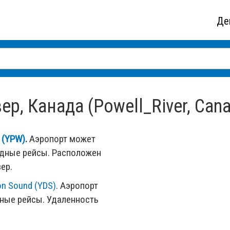
Де
р, Канада (Powell_River, Can
r (YPW)
.
Аэропорт может
одные рейсы. Расположен
ер.
on Sound (YDS)
. Аэропорт
ные рейсы. Удаленность