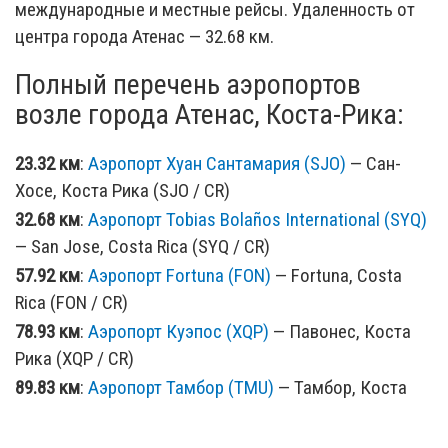
международные и местные рейсы. Удаленность от
центра города Атенас — 32.68 км.
Полный перечень аэропортов
возле города Атенас, Коста-Рика:
23.32 км
:
Аэропорт Хуан Сантамария (SJO)
— Сан-
Хосе, Коста Рика (SJO / CR)
32.68 км
:
Аэропорт Tobias Bolaños International (SYQ)
— San Jose, Costa Rica (SYQ / CR)
57.92 км
:
Аэропорт Fortuna (FON)
— Fortuna, Costa
Rica (FON / CR)
78.93 км
:
Аэропорт Куэпос (XQP)
— Павонес, Коста
Рика (XQP / CR)
89.83 км
:
Аэропорт Тамбор (TMU)
— Тамбор, Коста
Рика (TMU / CR)
118.73 км
:
Аэропорт Punta Islita (PBP)
— Punta Islita,