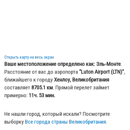
132.02 км
:
Аэропорт Birmingham International Airport
(BHX)
— Birmingham, United Kingdom (BHX / GB)
137.59 км
:
Аэропорт East Midlands (EMA)
—
Nottingham, United Kingdom (NQT / GB)
154.19 км
:
Аэропорт Норидж (NWI)
— Норидж,
Великобритания (NWI / GB)
157.95 км
:
Аэропорт Шорхэм (ESH)
— Шорхэм-бай-Си,
Великобритания (ESH / GB)
Открыть карту на весь экран
Ваше местоположение определено как:
Эль-Монте
.
161.4 км
:
Аэропорт Глостершир (GLO)
— Глостер,
Расстояние от вас до аэропорта
"Luton Airport (LTN)"
,
Великобритания (GLO / GB)
ближайшего к городу
Хенлоу, Великобритания
161.82 км
:
Аэропорт Кент (MSE)
— Манстон,
составляет
8705.1
км
. Прямой перелет займет
Великобритания (MSE / GB)
примерно:
11ч. 53 мин.
168.14 км
:
Аэропорт Саутгемптон (SOU)
—
Саутгемптон, Великобритания (SOU / GB)
Не нашли город, который искали? Посмотрите
174.63 км
:
Аэропорт London Ashford International
выборку
Все города страны Великобритания
.
(Ferryfield) (LYX)
— Lydd, United Kingdom (LYX / GB)