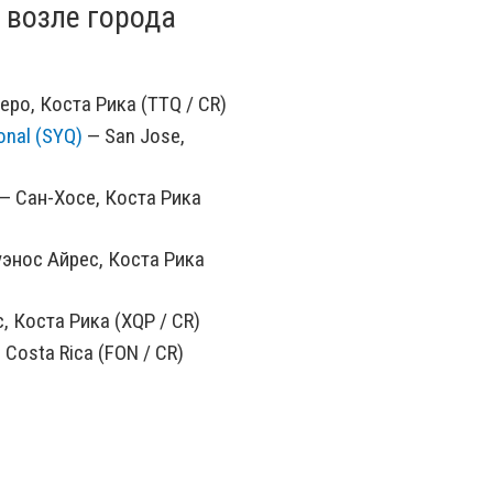
 возле города
еро, Коста Рика (TTQ / CR)
onal (SYQ)
— San Jose,
— Сан-Хосе, Коста Рика
энос Айрес, Коста Рика
 Коста Рика (XQP / CR)
 Costa Rica (FON / CR)
гуинола, Панама (CHX /
ar, Costa Rica (PMZ / CR)
Bocas Del Toro, Panama