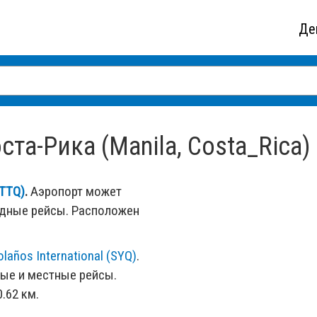
Де
та-Рика (Manila, Costa_Rica)
(TTQ)
.
Аэропорт может
одные рейсы. Расположен
olaños International (SYQ)
.
ые и местные рейсы.
.62 км.