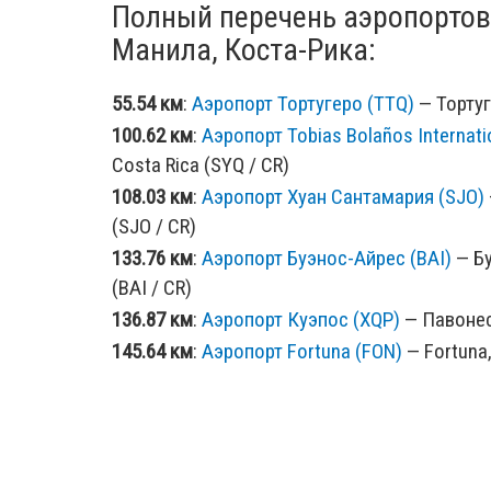
Полный перечень аэропортов
Манила, Коста-Рика:
55.54 км
:
Аэропорт Тортугеро (TTQ)
— Тортуг
100.62 км
:
Аэропорт Tobias Bolaños Internati
Costa Rica (SYQ / CR)
108.03 км
:
Аэропорт Хуан Сантамария (SJO)
(SJO / CR)
133.76 км
:
Аэропорт Буэнос-Айрес (BAI)
— Бу
(BAI / CR)
136.87 км
:
Аэропорт Куэпос (XQP)
— Павонес,
145.64 км
:
Аэропорт Fortuna (FON)
— Fortuna,
157.36 км
:
Аэропорт Чангвинола (CHX)
— Чан
PA)
162.52 км
:
Аэропорт Palmar Sur (PMZ)
— Palm
187.03 км
:
Аэропорт Bocas Del Toro (BOC)
— 